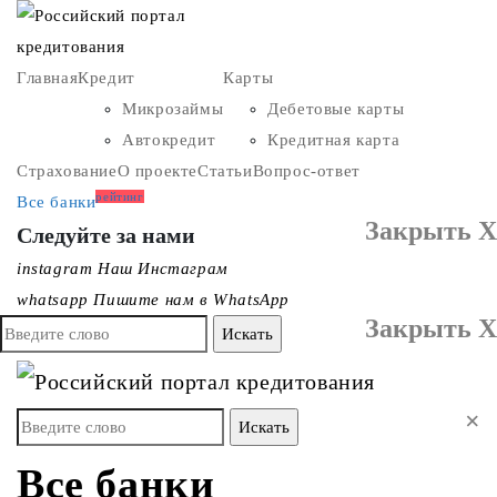
Главная
Кредит
Карты
Микрозаймы
Дебетовые карты
Автокредит
Кредитная карта
Страхование
О проекте
Статьи
Вопрос-ответ
рейтинг
Все банки
Закрыть X
Следуйте за нами
instagram
Наш Инстаграм
whatsapp
Пишите нам в WhatsApp
Закрыть X
×
Все банки