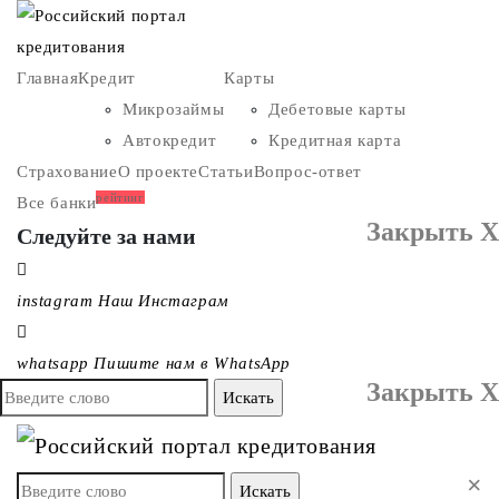
Главная
Кредит
Карты
Микрозаймы
Дебетовые карты
Автокредит
Кредитная карта
Страхование
О проекте
Статьи
Вопрос-ответ
рейтинг
Все банки
Закрыть X
Следуйте за нами
instagram
Наш Инстаграм
whatsapp
Пишите нам в WhatsApp
Закрыть X
×