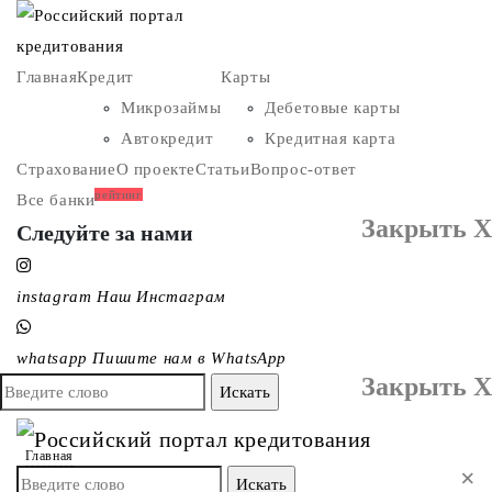
Главная
Кредит
Карты
Микрозаймы
Дебетовые карты
Автокредит
Кредитная карта
Страхование
О проекте
Статьи
Вопрос-ответ
рейтинг
Все банки
Закрыть X
Следуйте за нами
instagram
Наш Инстаграм
whatsapp
Пишите нам в WhatsApp
Закрыть X
Главная
×